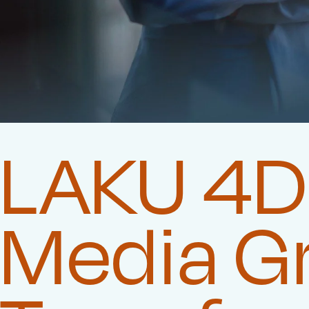
LAKU 4D 
Media G