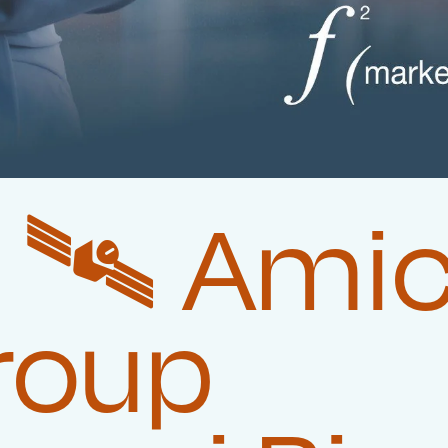
🛰️‍ Ami
roup