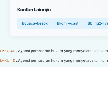
i
Konten Lainnya
c
e
:
Bcuaca-besok
Bkomik-cast
Bbling2-liv
LAKU 4D
','.Agensi pemasaran hukum yang menyelaraskan kampany
LAKU 4D
','.Agensi pemasaran hukum yang menyelaraskan kampany