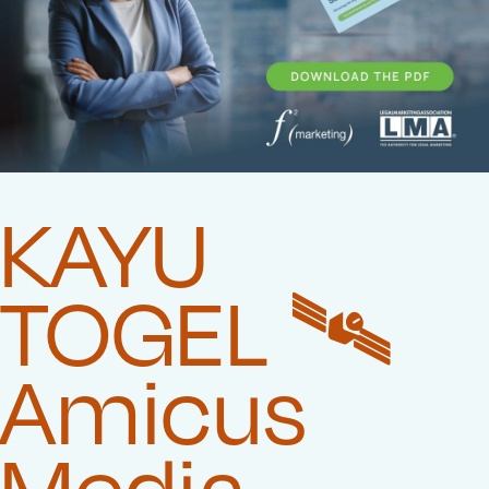
KAYU
TOGEL 🛰️‍
Amicus