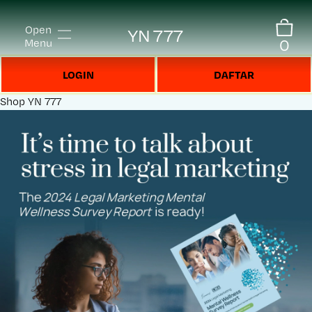
Open
YN 777
0
Menu
LOGIN
DAFTAR
Shop
YN 777