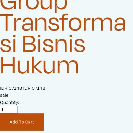
Group
Transforma
si Bisnis
Hukum
S
IDR 37148
O
IDR 37148
a
sale
r
l
Quantity:
i
e
g
P
i
Add To Cart
r
n
i
a