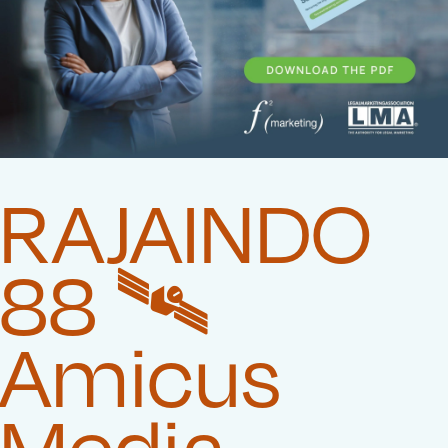
RAJAINDO
88 🛰️‍
Amicus