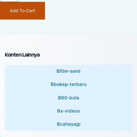
P
i
Add To Cart
r
n
i
a
c
l
e
P
:
r
i
Konten Lainnya
c
e
Bfilm-semi
:
Bbokep-terbaru
B90-bola
Bx-videos
Bcahayajp