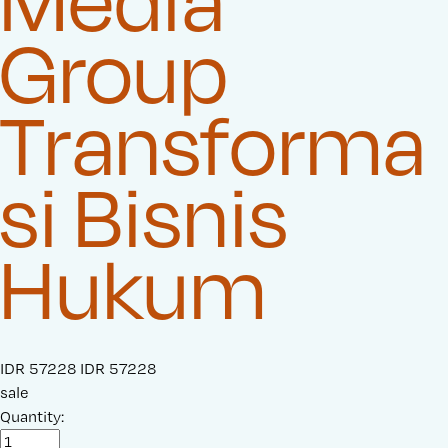
Media
Group
Transforma
si Bisnis
Hukum
S
IDR 57228
O
IDR 57228
a
sale
r
l
Quantity:
i
e
g