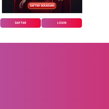
DAFTAR
LOGIN