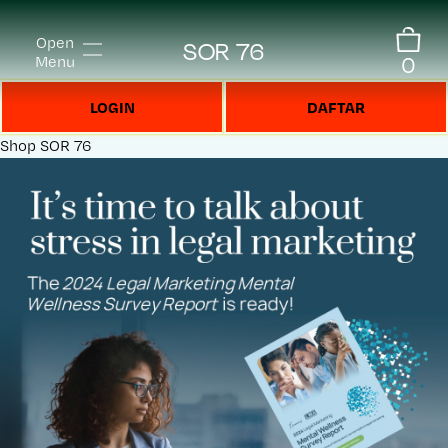
Open
SOR 76
0
Menu
LOGIN
DAFTAR
Shop
SOR 76