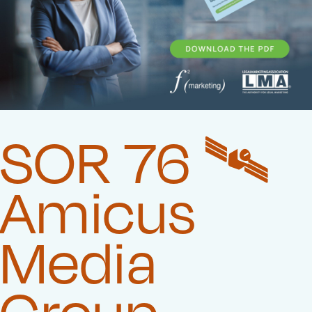
SOR 76 🛰️‍
Amicus
Media