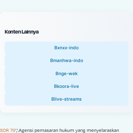
c
l
e
P
:
r
i
Konten Lainnya
c
e
Bxnxx-indo
:
Bmanhwa-indo
Bnge-wek
Bkoora-live
Blive-streams
SOR 76
','.Agensi pemasaran hukum yang menyelaraskan 