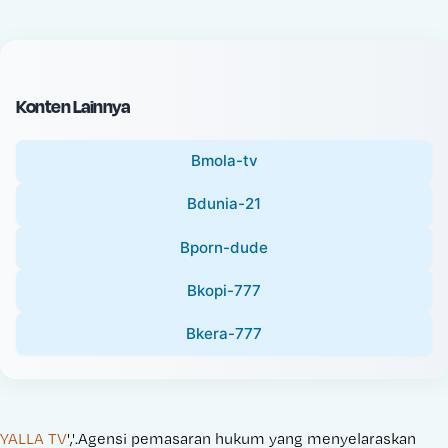
c
l
e
P
:
r
i
Konten Lainnya
c
e
Bmola-tv
:
Bdunia-21
Bporn-dude
Bkopi-777
Bkera-777
YALLA TV
','.Agensi pemasaran hukum yang menyelaraskan 