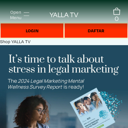
Open
YALLA TV
0
Menu
LOGIN
DAFTAR
Shop
YALLA TV