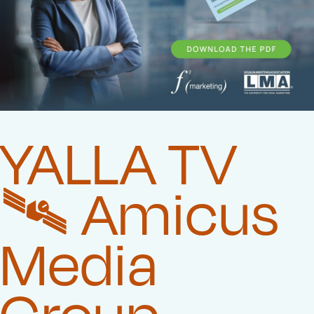
YALLA TV
🛰️‍ Amicus
Media