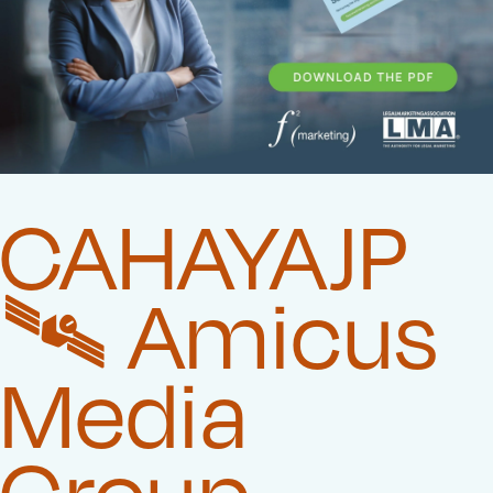
CAHAYAJP
🛰️‍ Amicus
Media