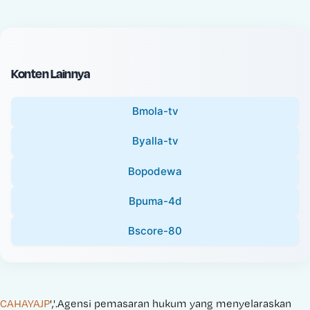
c
l
e
P
:
r
i
Konten Lainnya
c
e
Bmola-tv
:
Byalla-tv
Bopodewa
Bpuma-4d
Bscore-80
CAHAYAJP
','.Agensi pemasaran hukum yang menyelaraskan 