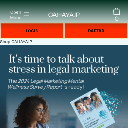
Open
CAHAYAJP
0
Menu
LOGIN
DAFTAR
Shop
CAHAYAJP