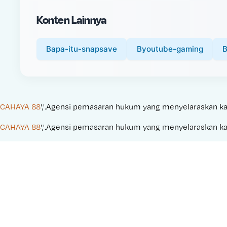
i
Konten Lainnya
c
e
:
Bapa-itu-snapsave
Byoutube-gaming
B
CAHAYA 88
','.Agensi pemasaran hukum yang menyelaraskan kampa
CAHAYA 88
','.Agensi pemasaran hukum yang menyelaraskan kampa