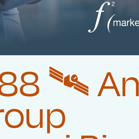
8 🛰️‍ A
roup