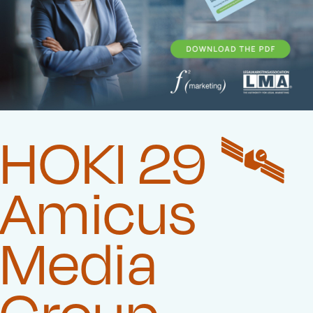
HOKI 29 🛰️‍
Amicus
Media