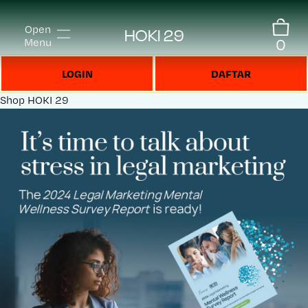
Open
HOKI 29
0
Menu
LOGIN
DAFTAR
Shop
HOKI 29