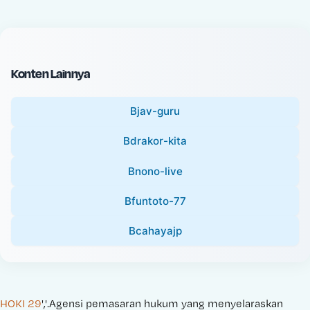
c
l
e
P
:
r
i
Konten Lainnya
c
e
Bjav-guru
:
Bdrakor-kita
Bnono-live
Bfuntoto-77
Bcahayajp
HOKI 29
','.Agensi pemasaran hukum yang menyelaraskan 