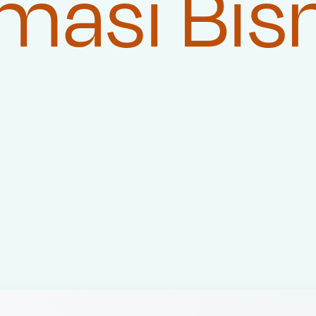
masi Bis