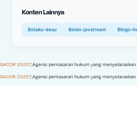
i
Konten Lainnya
c
e
:
Botaku-desu
Bindo-javstream
Bbigo-li
GACOR 2025
','.Agensi pemasaran hukum yang menyelaraskan kam
GACOR 2025
','.Agensi pemasaran hukum yang menyelaraskan kam