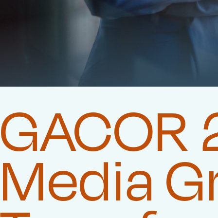
GACOR 2
Media G