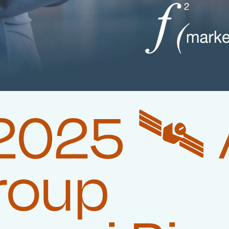
025 🛰️‍
roup