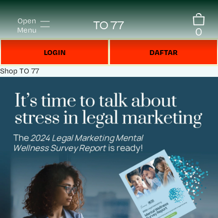
Open
TO 77
0
Menu
LOGIN
DAFTAR
Shop
TO 77