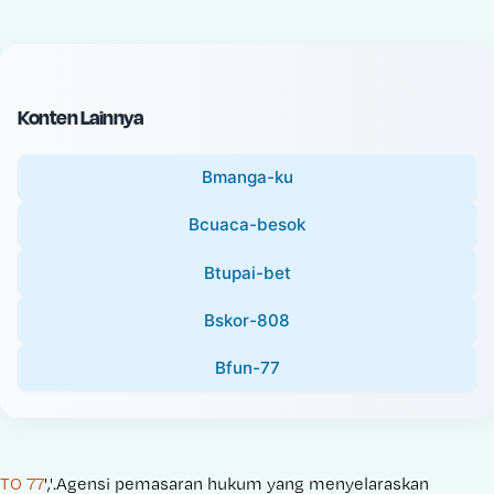
c
l
e
P
:
r
i
Konten Lainnya
c
e
Bmanga-ku
:
Bcuaca-besok
Btupai-bet
Bskor-808
Bfun-77
TO 77
','.Agensi pemasaran hukum yang menyelaraskan 