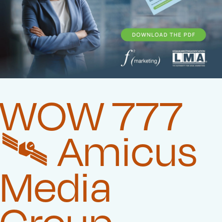
WOW 777
🛰️‍ Amicus
Media