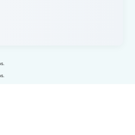
s.
s.