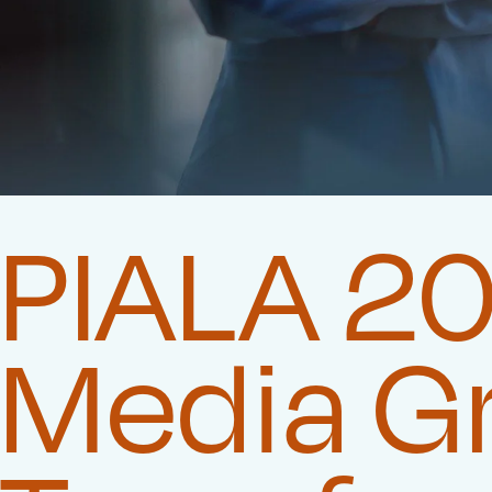
PIALA 20
Media G