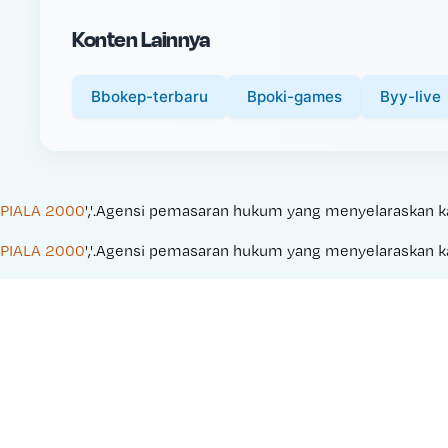
i
Konten Lainnya
c
e
:
Bbokep-terbaru
Bpoki-games
Byy-live
PIALA 2000
','.Agensi pemasaran hukum yang menyelaraskan kamp
PIALA 2000
','.Agensi pemasaran hukum yang menyelaraskan kamp