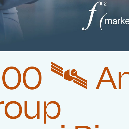
00 🛰️‍ 
roup