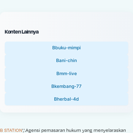
c
l
e
P
:
r
i
Konten Lainnya
c
e
Bbuku-mimpi
:
Bani-chin
Bmm-live
Bkembang-77
Bherbal-4d
B STATION
','.Agensi pemasaran hukum yang menyelaraskan 