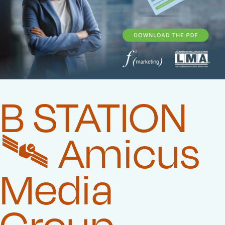
B STATION
🛰️‍ Amicus
Media