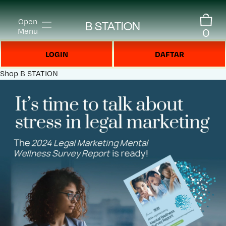
Open
B STATION
0
Menu
LOGIN
DAFTAR
Shop
B STATION