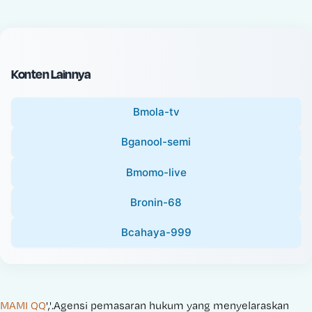
c
l
e
P
:
r
i
Konten Lainnya
c
e
Bmola-tv
:
Bganool-semi
Bmomo-live
Bronin-68
Bcahaya-999
MAMI QQ
','.Agensi pemasaran hukum yang menyelaraskan 