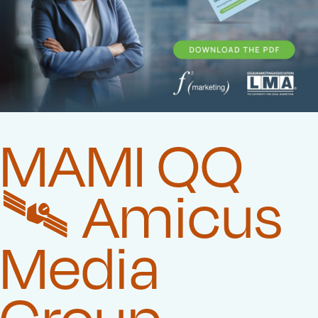
MAMI QQ
🛰️‍ Amicus
Media