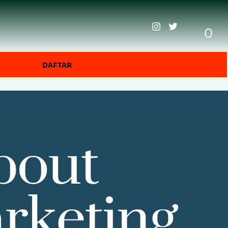
0
DAFTAR