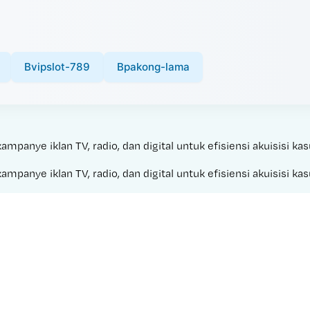
Bvipslot-789
Bpakong-lama
anye iklan TV, radio, dan digital untuk efisiensi akuisisi kas
anye iklan TV, radio, dan digital untuk efisiensi akuisisi kas
Made with 
LAKU TOGEL