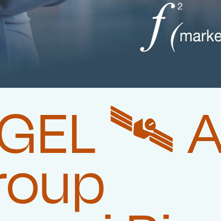
EL 🛰️‍ 
roup