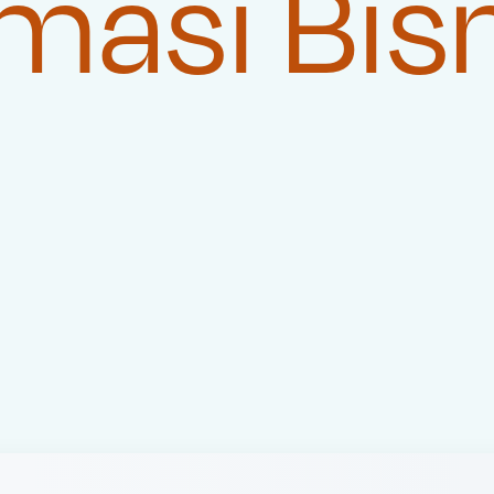
masi Bis