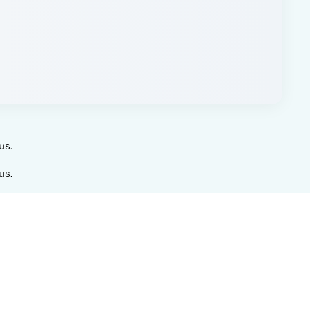
us.
us.