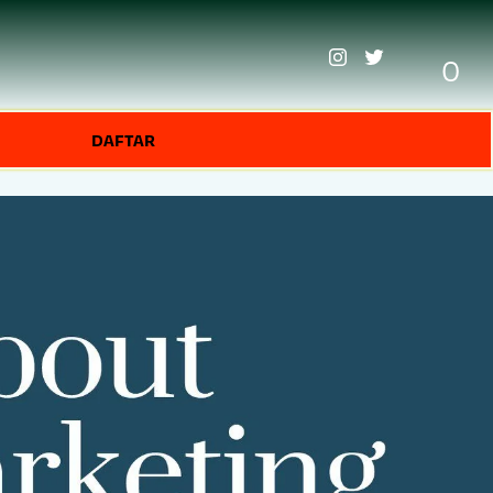
0
DAFTAR