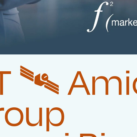
 🛰️‍ Am
roup