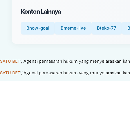
i
Konten Lainnya
c
e
:
Bnow-goal
Bmeme-live
Bteko-77
SATU BET
','.Agensi pemasaran hukum yang menyelaraskan kampan
SATU BET
','.Agensi pemasaran hukum yang menyelaraskan kampan