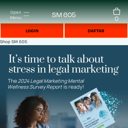
Open
SM 605
0
Menu
LOGIN
DAFTAR
Shop
SM 605