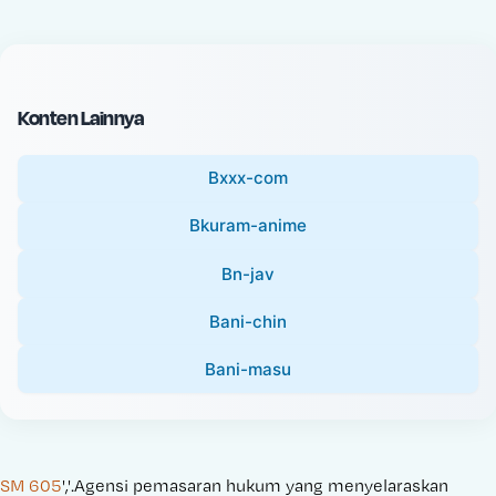
c
l
e
P
:
r
i
Konten Lainnya
c
e
Bxxx-com
:
Bkuram-anime
Bn-jav
Bani-chin
Bani-masu
SM 605
','.Agensi pemasaran hukum yang menyelaraskan 