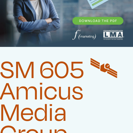
SM 605 🛰️‍
Amicus
Media