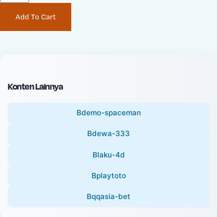
P
i
Add To Cart
r
n
i
a
c
l
e
P
:
r
i
Konten Lainnya
c
e
Bdemo-spaceman
:
Bdewa-333
Blaku-4d
Bplaytoto
Bqqasia-bet