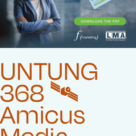
UNTUNG
368 🛰️‍
Amicus