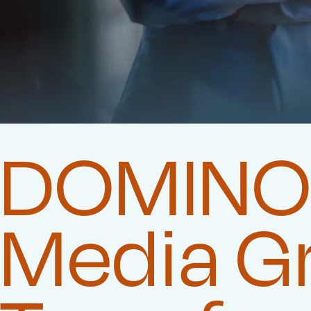
DOMINO 
Media G