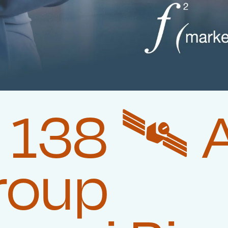
138 🛰️‍
roup