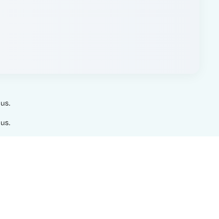
us.
us.