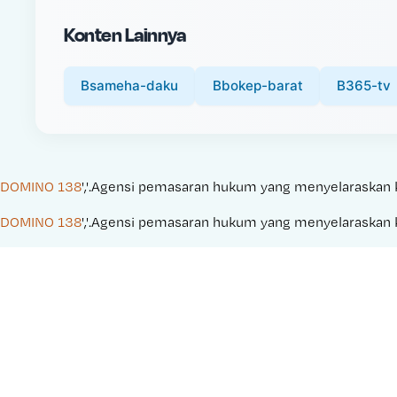
i
Konten Lainnya
c
e
:
Bsameha-daku
Bbokep-barat
B365-tv
DOMINO 138
','.Agensi pemasaran hukum yang menyelaraskan kam
DOMINO 138
','.Agensi pemasaran hukum yang menyelaraskan kam