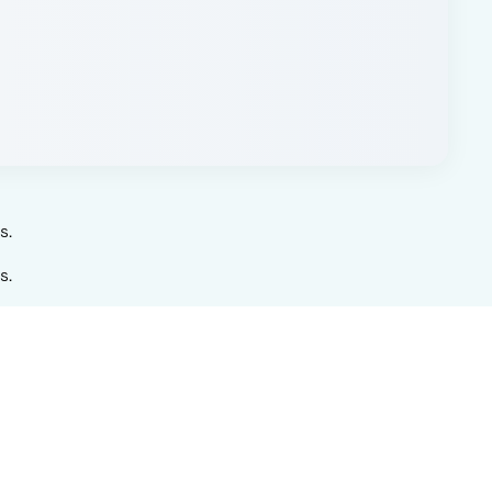
s.
s.