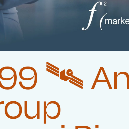
9 🛰️‍ A
roup