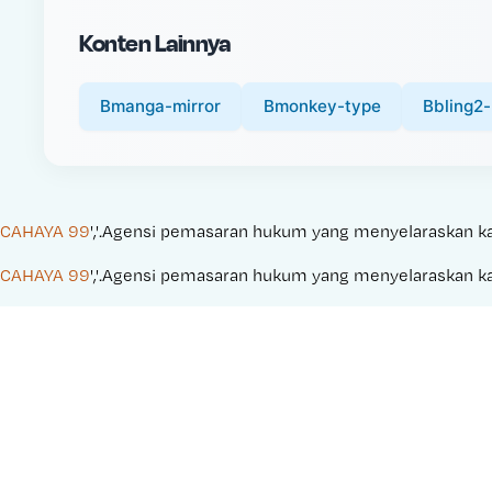
i
Konten Lainnya
c
e
:
Bmanga-mirror
Bmonkey-type
Bbling2-
CAHAYA 99
','.Agensi pemasaran hukum yang menyelaraskan kampa
CAHAYA 99
','.Agensi pemasaran hukum yang menyelaraskan kampa