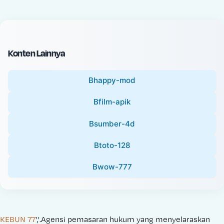
c
l
e
P
:
r
i
Konten Lainnya
c
e
Bhappy-mod
:
Bfilm-apik
Bsumber-4d
Btoto-128
Bwow-777
KEBUN 77
','.Agensi pemasaran hukum yang menyelaraskan 