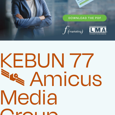
KEBUN 77
🛰️‍ Amicus
Media