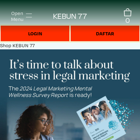
Open
KEBUN 77
0
Menu
LOGIN
DAFTAR
Shop
KEBUN 77