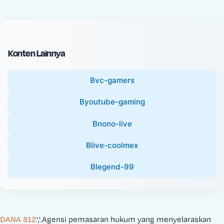
c
l
e
P
:
r
i
Konten Lainnya
c
e
Bvc-gamers
:
Byoutube-gaming
Bnono-live
Blive-coolmex
Blegend-99
DANA 812
','.Agensi pemasaran hukum yang menyelaraskan 