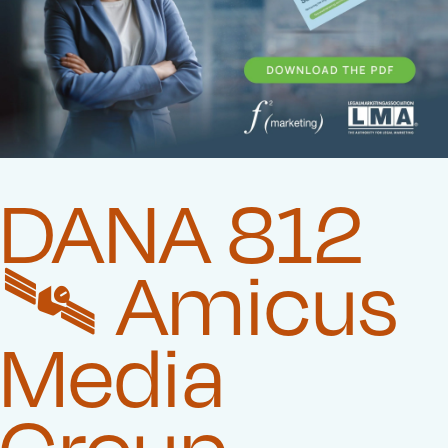
DANA 812
🛰️‍ Amicus
Media