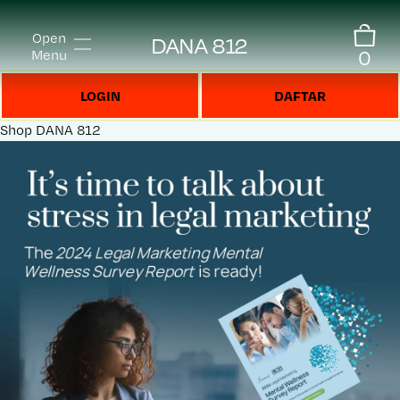
Open
DANA 812
0
Menu
LOGIN
DAFTAR
Shop
DANA 812