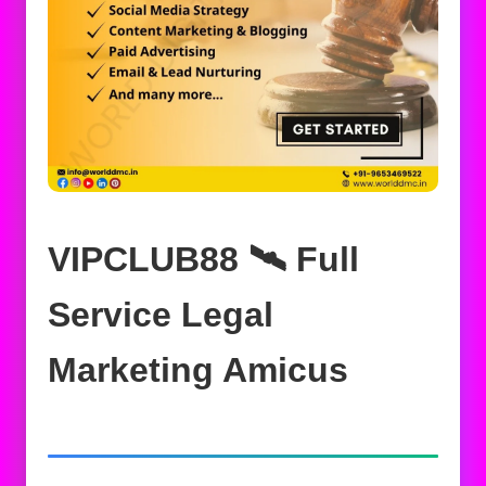
VIPCLUB88 🛰️‍ Full
Service Legal
Marketing Amicus