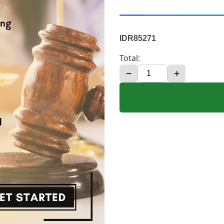
IDR85271
Total:
−
+