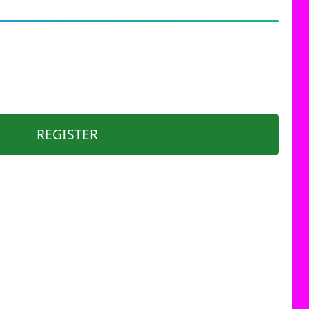
REGISTER