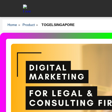
Home
»
Product
»
TOGELSINGAPORE