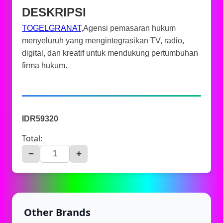
DESKRIPSI
TOGELGRANAT
,Agensi pemasaran hukum
menyeluruh yang mengintegrasikan TV, radio,
digital, dan kreatif untuk mendukung pertumbuhan
firma hukum.
IDR59320
Total:
−
+
Other Brands