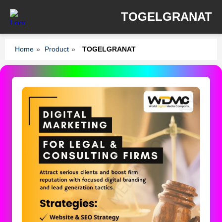
TOGELGRANAT
Home
»
Product
»
TOGELGRANAT