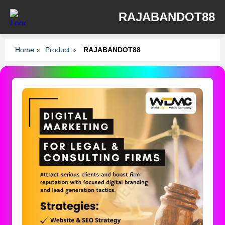
RAJABANDOT88
Home
»
Product
»
RAJABANDOT88