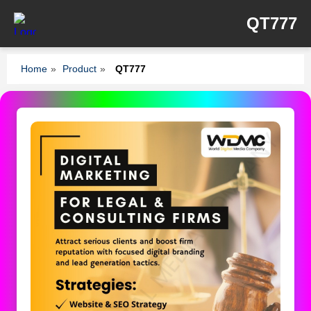
QT777
Home
»
Product
»
QT777