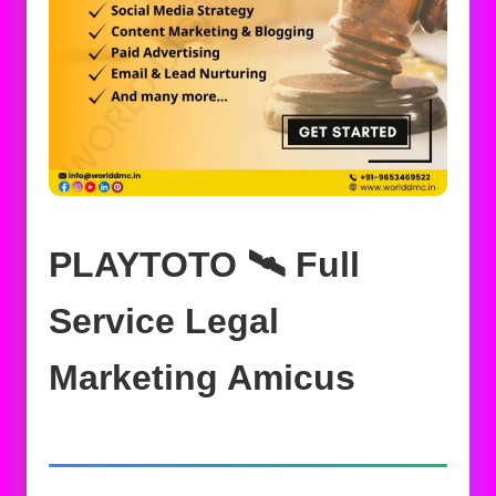
PLAYTOTO 🛰️‍ Full
Service Legal
Marketing Amicus