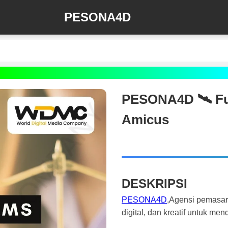
PESONA4D
PESONA4D 🛰️‍ Fu
Amicus
DESKRIPSI
PESONA4D
,Agensi pemasar
digital, dan kreatif untuk m