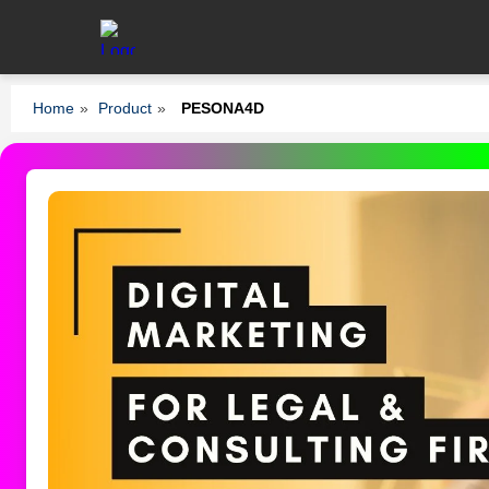
Home
»
Product
»
PESONA4D