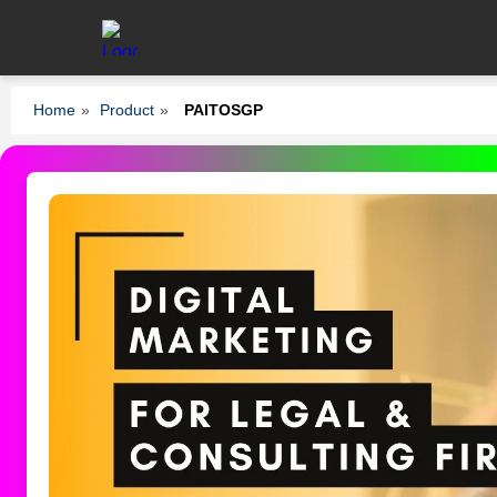
Home
»
Product
»
PAITOSGP