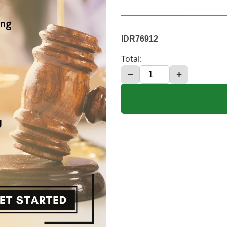
IDR76912
Total:
−
+