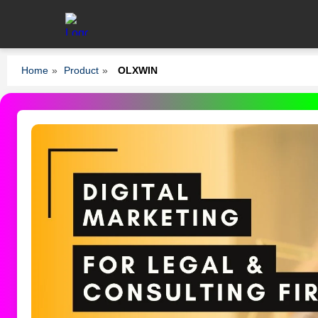
Home
»
Product
»
OLXWIN