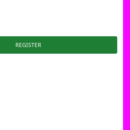
REGISTER