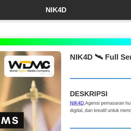
NIK4D
NIK4D 🛰️‍ Full S
DESKRIPSI
NIK4D
,Agensi pemasaran hu
digital, dan kreatif untuk m