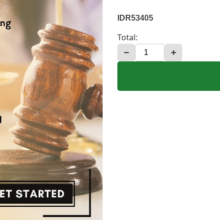
IDR53405
Total:
−
+