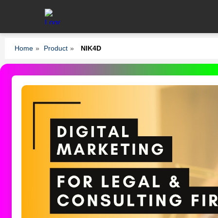
Home
»
Product
»
NIK4D