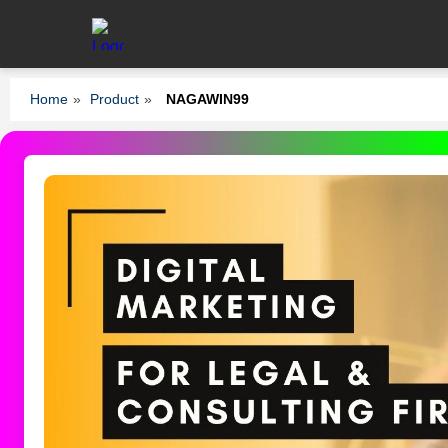
Home
»
Product
»
NAGAWIN99