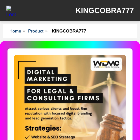
KINGCOBRA777
Home
»
Product
»
KINGCOBRA777