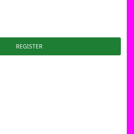
REGISTER