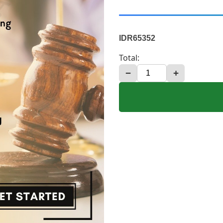
IDR65352
Total:
−
+