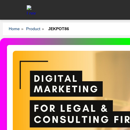
Home
»
Product
»
JEKPOT86