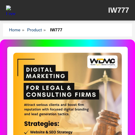
IW777
Home
»
Product
»
IW777