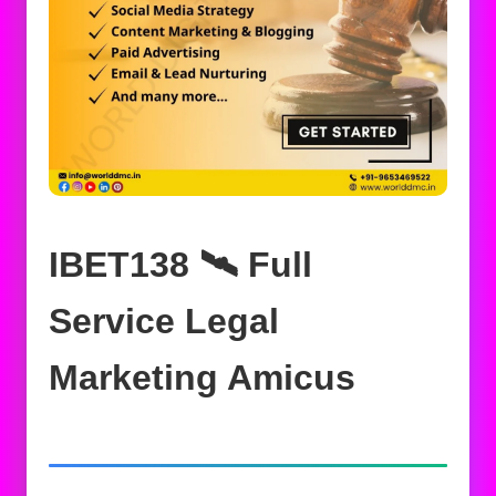
IBET138 🛰️‍ Full
Service Legal
Marketing Amicus