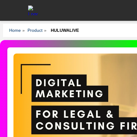
Home
»
Product
»
HULUWALIVE