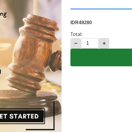
IDR49280
Total:
−
+