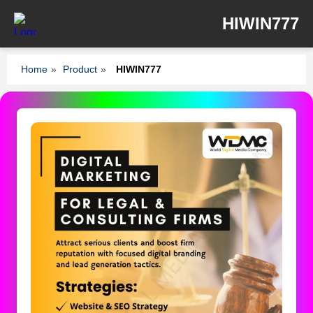
HIWIN777
Home
»
Product
»
HIWIN777