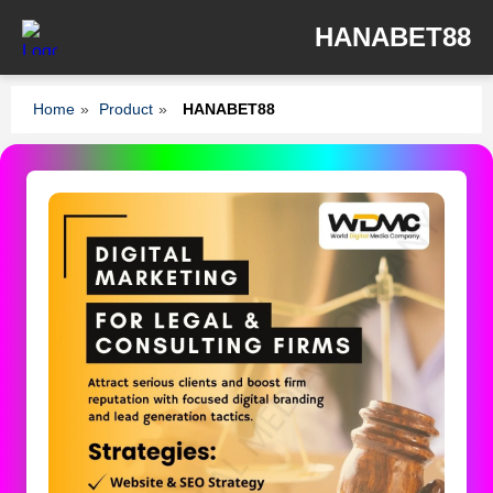
HANABET88
Home
»
Product
»
HANABET88