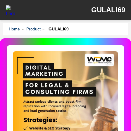
GULALI69
Home
»
Product
»
GULALI69