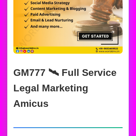
GM777 🛰️‍ Full Service
Legal Marketing
Amicus