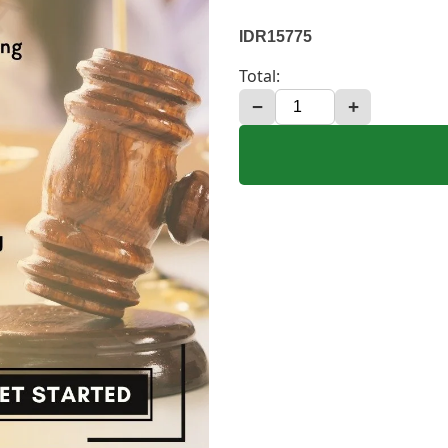
IDR15775
Total:
−
+