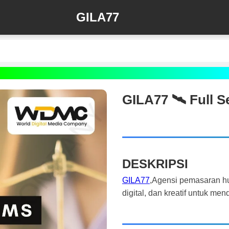
GILA77
GILA77 🛰️‍ Full 
DESKRIPSI
GILA77
,Agensi pemasaran h
digital, dan kreatif untuk m