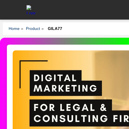
Home
»
Product
»
GILA77