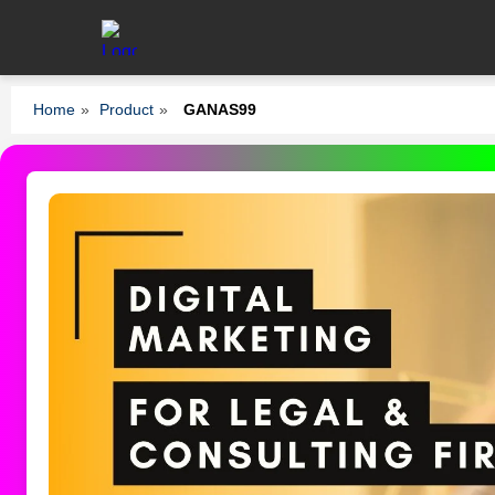
Home
»
Product
»
GANAS99