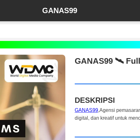
GANAS99
GANAS99 🛰️‍ Ful
DESKRIPSI
GANAS99
,Agensi pemasaran
digital, dan kreatif untuk m