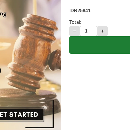
IDR25841
Total:
−
+