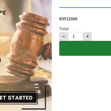
IDR32088
Total:
−
+