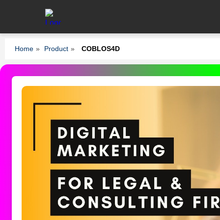
Home
»
Product
»
COBLOS4D