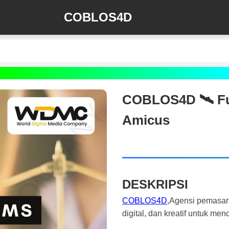
COBLOS4D
COBLOS4D 🛰️‍ Fu
Amicus
DESKRIPSI
COBLOS4D
,Agensi pemasar
digital, dan kreatif untuk m