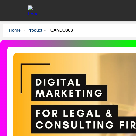
Home
»
Product
»
CANDU303